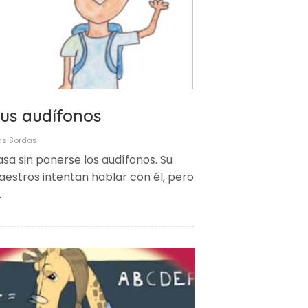
sus audífonos
as Sordas
asa sin ponerse los audífonos. Su
aestros intentan hablar con él, pero
…