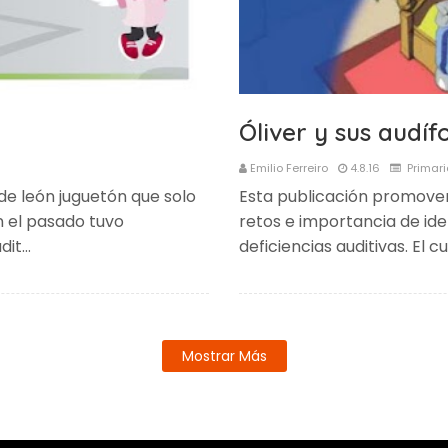
Óliver y sus audíf
Emilio Ferreiro
4.8.16
Primari
de león juguetón que solo
Esta publicación promove
n el pasado tuvo
retos e importancia de iden
dit…
deficiencias auditivas. El c
Mostrar Más