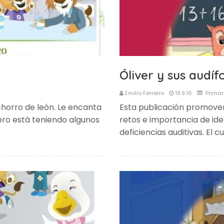
Óliver y sus audí
Emilio Ferreiro
19.9.16
Primar
horro de león. Le encanta
Esta publicación promove
pero está teniendo algunos
retos e importancia de iden
deficiencias auditivas. El c