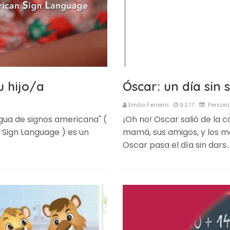
u hijo/a
Óscar: un día sin 
Emilio Ferreiro
9.2.17
Person
engua de signos americana" (
¡Oh no! Oscar salió de la c
 Sign Language ) es un
mamá, sus amigos, y los m
Oscar pasa el día sin dars