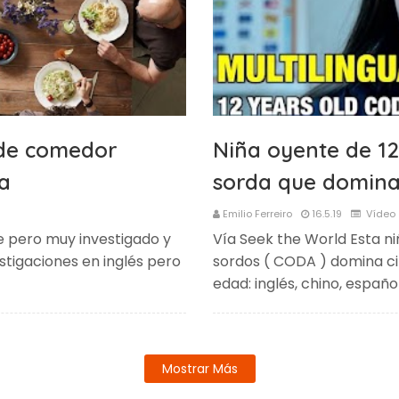
 de comedor
Niña oyente de 12
da
sorda que domina
Emilio Ferreiro
16.5.19
Vídeo
e pero muy investigado y
Vía Seek the World Esta n
stigaciones en inglés pero
sordos ( CODA ) domina ci
edad: inglés, chino, españo
Mostrar Más