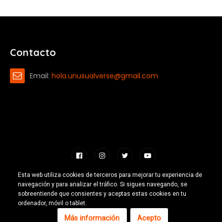
Contacto
Email:
hola.unusualverse@gmail.com
Esta web utiliza cookies de terceros para mejorar tu experiencia de
navegación y para analizar el tráfico. Si sigues navegando, se
Hecho con 🧡 por Emilio Ferreiro |
CC-BY-NC 4.0
2026 |
Escuelas
sobreentiende que consientes y aceptas estas cookies en tu
ordenador, móvil o tablet.
Excepcionales
Más información
Acepto