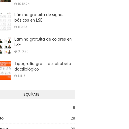
10.12.24
Lámina gratuita de signos
básicos en LSE
11.9.23
Lámina gratuita de colores en
LSE
3.10.23
Tipografía gratis del alfabeto
dactilológico
1.11.18
EQUÍPATE
8
to
29
ncia
29