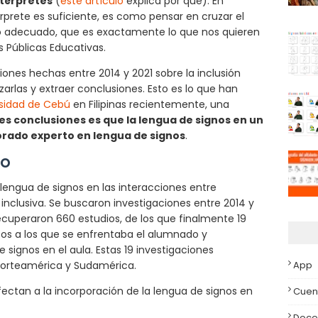
ntérpretes
(
este artículo
explica por qué). En
rprete es suficiente, es como pensar en cruzar el
co adecuado, que es exactamente lo que nos quieren
 Públicas Educativas.
iones hechas entre 2014 y 2021 sobre la inclusión
zarlas y extraer conclusiones. Esto es lo que han
rsidad de Cebú
en Filipinas recientemente, una
les conclusiones es que la lengua de signos en un
orado experto en lengua de signos
.
io
a lengua de signos en las interacciones entre
nclusiva. Se buscaron investigaciones entre 2014 y
ecuperaron 660 estudios, de los que finalmente 19
retos a los que se enfrentaba el alumnado y
 signos en el aula. Estas 19 investigaciones
App
 Norteamérica y Sudamérica.
afectan a la incorporación de la lengua de signos en
Cuen
Doce