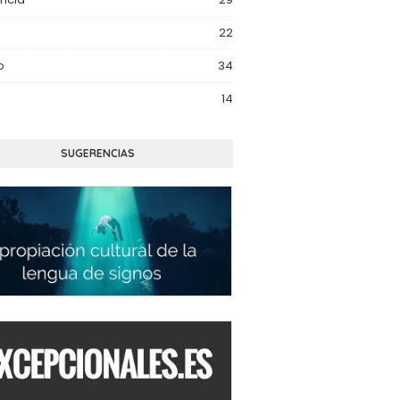
22
o
34
14
SUGERENCIAS