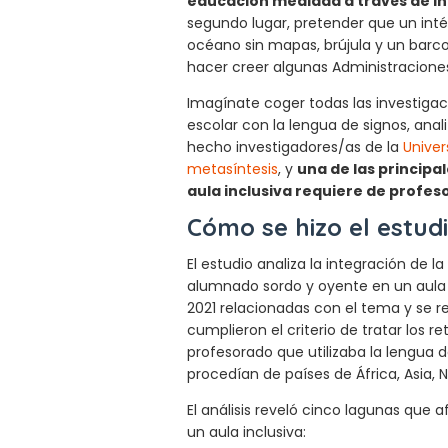
educación mediada a través de i
segundo lugar, pretender que un inté
océano sin mapas, brújula y un bar
hacer creer algunas Administraciones
Imagínate coger todas las investigac
escolar con la lengua de signos, anali
hecho investigadores/as de la
Unive
metasíntesis
, y
una de las principa
aula inclusiva requiere de profes
Cómo se hizo el estud
El estudio analiza la integración de l
alumnado sordo y oyente en un aula i
2021 relacionadas con el tema y se r
cumplieron el criterio de tratar los 
profesorado que utilizaba la lengua de
procedían de países de África, Asia,
El análisis reveló cinco lagunas que 
un aula inclusiva: