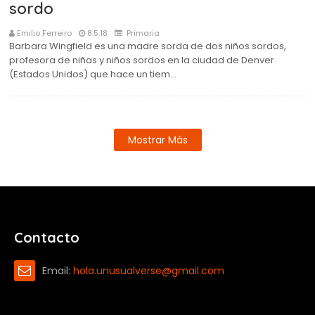
sordo
Emilio Ferreiro
8.5.18
Primaria
Barbara Wingfield es una madre sorda de dos niños sordos,
profesora de niñas y niños sordos en la ciudad de Denver
(Estados Unidos) que hace un tiem…
Mostrar Más
Contacto
Email:
hola.unusualverse@gmail.com