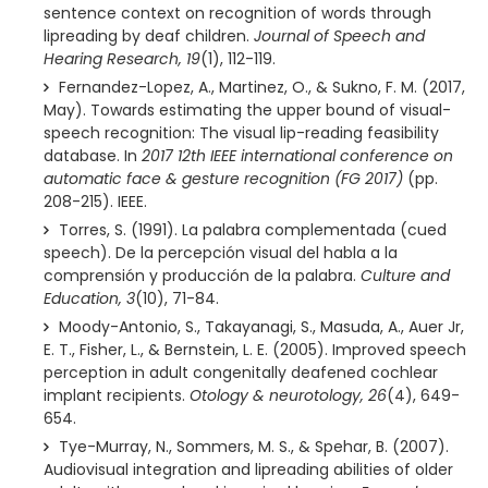
sentence context on recognition of words through
lipreading by deaf children.
Journal of Speech and
Hearing Research, 19
(1), 112-119.
Fernandez-Lopez, A., Martinez, O., & Sukno, F. M. (2017,
May). Towards estimating the upper bound of visual-
speech recognition: The visual lip-reading feasibility
database. In
2017 12th IEEE international conference on
automatic face & gesture recognition (FG 2017)
(pp.
208-215). IEEE.
Torres, S. (1991). La palabra complementada (cued
speech). De la percepción visual del habla a la
comprensión y producción de la palabra.
Culture and
Education, 3
(10), 71-84.
Moody-Antonio, S., Takayanagi, S., Masuda, A., Auer Jr,
E. T., Fisher, L., & Bernstein, L. E. (2005). Improved speech
perception in adult congenitally deafened cochlear
implant recipients.
Otology & neurotology, 26
(4), 649-
654.
Tye-Murray, N., Sommers, M. S., & Spehar, B. (2007).
Audiovisual integration and lipreading abilities of older