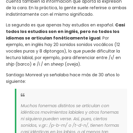
cuenta también la información que aporta la expresión
de la cara. En la práctica, la gente suele referirse a ambas
indistintamente con el mismo significado.
La segunda es que apenas hay estudios en español.
Casi
todos los estudios son en inglés, pero no todos los
idiomas se articulan fonéticamente igual
. Por
ejemplo, en inglés hay 20 sonidos sonidos vocálicos (12
vocales puras y 8 diptongos), lo que puede dificultar la
lectura labial, por ejemplo, para diferenciar entre /ɪ/ en
ship
(barco) e /iː/ en
sheep
(oveja).
Santiago Monreal ya señalaba hace más de 30 años lo
siguiente:
Muchos fonemas distintos se articulan con
idénticos movimientos labiales y otros fonemas
ni siquiera pueden verse. Así, pues, ciertos
sonidos, v.gr.: /p-b-m/ o /t-d-n/, tienen formas
casi idénticas en los labios, o al menos tan