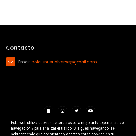
Contacto
Email:
hola.unusualverse@gmail.com
Esta web utiliza cookies de terceros para mejorar tu experiencia de
navegación y para analizar el tráfico. Si sigues navegando, se
Hecho con 🧡 por Emilio Ferreiro |
CC-BY-NC 4.0
2026 |
Escuelas
sobreentiende que consientes y aceptas estas cookies en tu