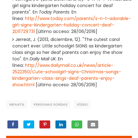
girl signs kindergarten holiday concert for deaf
parents". En
Today Parents
. En
línea:
http://www.today.com/parents/s-n-t-adorable-
girl-signs-kindergarten-holiday-concert-deaf-
2D11729731
[último acceso: 28/06/2016]
Jerreat, J. (2013, diciembre, 12). "The cutest carol
concert ever: Little schoolgirl SIGNS as kindergarten
class sings so her deaf parents can enjoy the show
too". En
Daily Mail UK
. En
línea:
http://www.dailymail.co.uk/news/article-
2522350/Cute-schoolgirl-signs-Christmas-songs-
kindergarten-class-sings-deaf-parents-enjoy-
show.html
[último acceso: 28/06/2016]
INFANTIL
PERSONAS SORDAS
VÍDEO