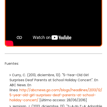
Fuentes:
Curry, C. (2013, diciembre, 13). "5-Year-Old Girl
Surprises Deaf Parents at School Holiday Concert". En
ABC News. En
línea:
http://abcnews.go.com/blogs/headlines/2013/12/
5-year-old-girl-surprises-deaf-parents-at-school-
holiday-concert/
[último acceso: 28/06/2016]
Jernigan, J. (2013, diciembre, 13). "S-A-N-T-A: Adorable