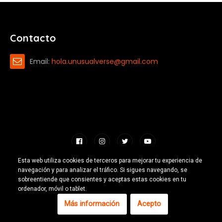
Contacto
Email:
hola.unusualverse@gmail.com
Esta web utiliza cookies de terceros para mejorar tu experiencia de
navegación y para analizar el tráfico. Si sigues navegando, se
Hecho con 🧡 por Emilio Ferreiro |
CC-BY-NC 4.0
2026 |
Escuelas
sobreentiende que consientes y aceptas estas cookies en tu
ordenador, móvil o tablet.
Excepcionales
Más información
Acepto
Inicio
Mapa web
Aviso legal