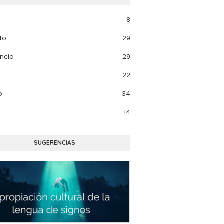
8
to
29
ncia
29
22
o
34
14
SUGERENCIAS