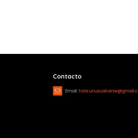
Contacto
Email:
hola.unusualverse@gmail.