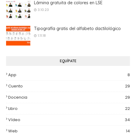
Lámina gratuita de colores en LSE
3.10.23
Tipografía gratis del alfabeto dactilológico
1.11.18
EQUÍPATE
App
8
Cuento
29
Docencia
29
Libro
22
Vídeo
34
Web
14