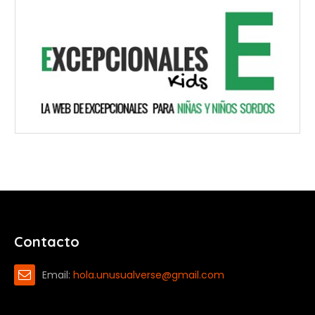
Contacto
Email:
hola.unusualverse@gmail.com