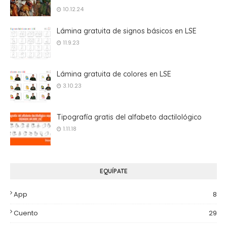
10.12.24
Lámina gratuita de signos básicos en LSE
11.9.23
Lámina gratuita de colores en LSE
3.10.23
Tipografía gratis del alfabeto dactilológico
1.11.18
EQUÍPATE
App
8
Cuento
29