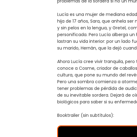
problemas de la sordera si no un mu
Lucía es una mujer de mediana edad,
hija de 17 años, Sara, que anhela se
y sin pelos en la lengua, y Gretel, 
personificada. Pero Lucía alberga un
lastran su vida interior: por un lado
su marido, Hernán, que la dejó cua
Ahora Lucía cree vivir tranquila, per
conoce a Cosme, criador de caballos
cultura, que pone su mundo del revés
Pero una sombra comienza a atormen
tener problemas de pérdida de audici
de su inevitable sordera. Dejará de oí
biológicos para saber si su enfermeda
Booktrailer (sin subtítulos):