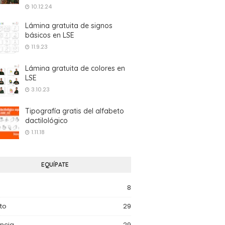
10.12.24
Lámina gratuita de signos
básicos en LSE
11.9.23
Lámina gratuita de colores en
LSE
3.10.23
Tipografía gratis del alfabeto
dactilológico
1.11.18
EQUÍPATE
8
to
29
ncia
29