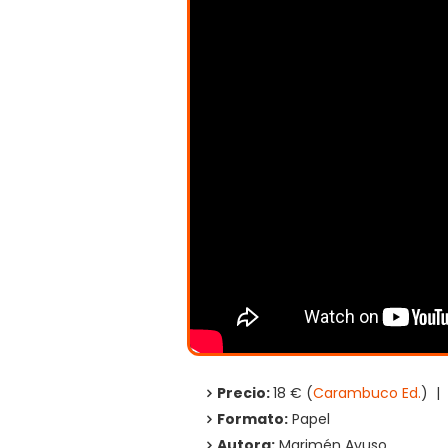
Precio:
18 € (
Carambuco Ed.
) | 
Formato:
Papel
Autora:
Marimén Ayuso