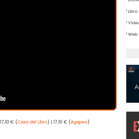
Libro
Víde
Web
17,10 € (
Casa del Libro
) | 17,10 € (
Agapea
)