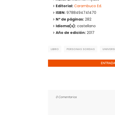
Editorial:
Carambuco Ed.
ISBN:
9788494741470
Nº de páginas:
282
Idioma(s):
castellano
Año de edición:
2017
LIBRO
PERSONAS SORDAS
UNIVERS
ENTRADA
0 Comentarios