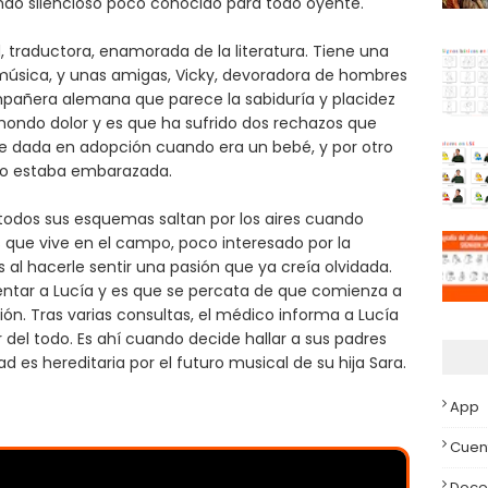
ndo silencioso poco conocido para todo oyente.
 traductora, enamorada de la literatura. Tiene una
r música, y unas amigas, Vicky, devoradora de hombres
compañera alemana que parece la sabiduría y placidez
 hondo dolor y es que ha sufrido dos rechazos que
 fue dada en adopción cuando era un bebé, y por otro
ndo estaba embarazada.
o todos sus esquemas saltan por los aires cuando
 que vive en el campo, poco interesado por la
 al hacerle sentir una pasión que ya creía olvidada.
tar a Lucía y es que se percata de que comienza a
ón. Tras varias consultas, el médico informa a Lucía
r del todo. Es ahí cuando decide hallar a sus padres
d es hereditaria por el futuro musical de su hija Sara.
App
Cuen
Doce