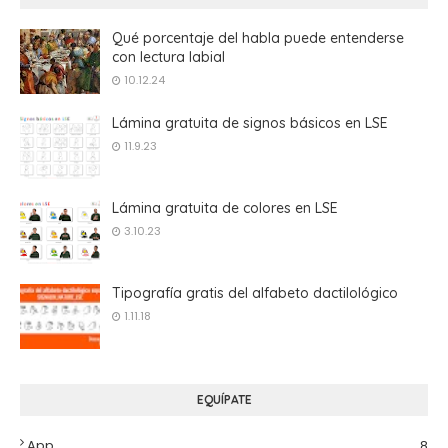
Qué porcentaje del habla puede entenderse
con lectura labial
10.12.24
Lámina gratuita de signos básicos en LSE
11.9.23
Lámina gratuita de colores en LSE
3.10.23
Tipografía gratis del alfabeto dactilológico
1.11.18
EQUÍPATE
App
8