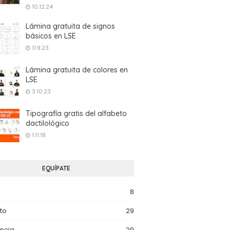
10.12.24
Lámina gratuita de signos
básicos en LSE
11.9.23
Lámina gratuita de colores en
LSE
3.10.23
Tipografía gratis del alfabeto
dactilológico
1.11.18
EQUÍPATE
8
to
29
ncia
29