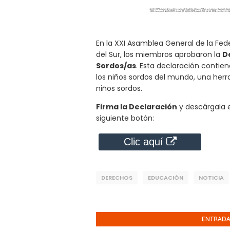
En la XXI Asamblea General de la Fe
del Sur, los miembros aprobaron la
D
Sordos/as
. Esta declaración contie
los niños sordos del mundo, una her
niños sordos.
Firma la Declaración
y descárgala 
siguiente botón:
Clic aquí
DERECHOS
EDUCACIÓN
NOTICIA
ENTRADA