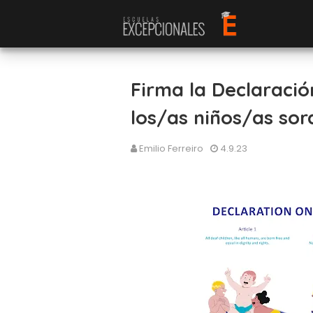
Firma la Declaració
los/as niños/as so
Emilio Ferreiro
4.9.23