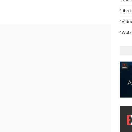
Libro
Víde
Web