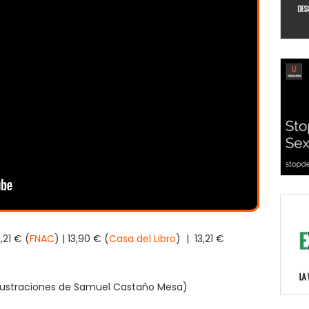
3,21 € (
FNAC
) | 13,90 € (
Casa del Libro
) | 13,21 €
(ilustraciones de Samuel Castaño Mesa)