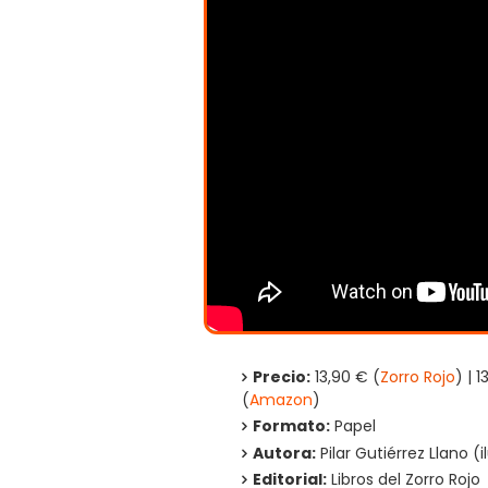
Precio:
13,90 € (
Zorro Rojo
) | 1
(
Amazon
)
Formato:
Papel
Autora:
Pilar Gutiérrez Llano 
Editorial:
Libros del Zorro Rojo