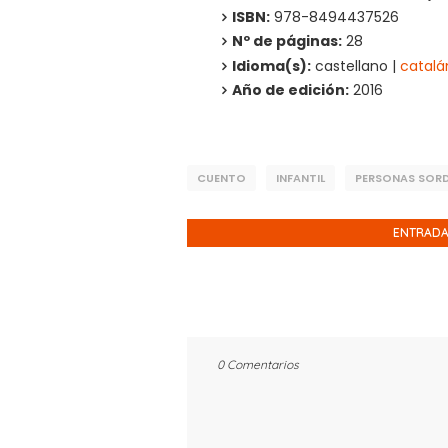
ISBN:
978-8494437526
Nº de páginas:
28
Idioma(s):
castellano |
catalá
Año de edición:
2016
CUENTO
INFANTIL
PERSONAS SOR
ENTRADA
0 Comentarios