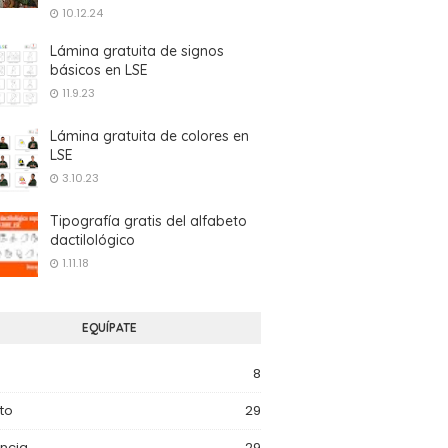
10.12.24
Lámina gratuita de signos
básicos en LSE
11.9.23
Lámina gratuita de colores en
LSE
3.10.23
Tipografía gratis del alfabeto
dactilológico
1.11.18
EQUÍPATE
8
to
29
ncia
29