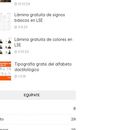
10.12.24
Lámina gratuita de signos
básicos en LSE
11.9.23
Lámina gratuita de colores en
LSE
3.10.23
Tipografía gratis del alfabeto
dactilológico
1.11.18
EQUÍPATE
8
to
29
ncia
29