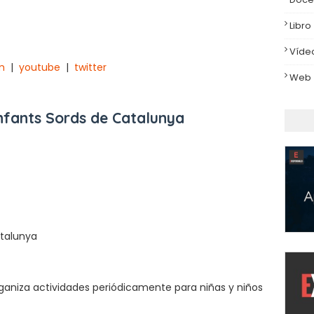
Libro
Víde
m
|
youtube
|
twitter
Web
Infants Sords de Catalunya
atalunya
ganiza actividades periódicamente para niñas y niños