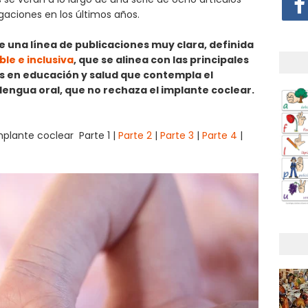
gaciones en los últimos años.
e una línea de publicaciones muy clara, definida
le e inclusiva
, que se alinea con las principales
 en educación y salud que contempla el
 lengua oral, que no rechaza el implante coclear.
mplante coclear Parte 1 |
Parte 2
|
Parte 3
|
Parte 4
|