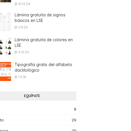
10.12.24
Lámina gratuita de signos
básicos en LSE
11.9.23
Lámina gratuita de colores en
LSE
3.10.23
Tipografía gratis del alfabeto
dactilológico
1.11.18
EQUÍPATE
8
to
29
ncia
29