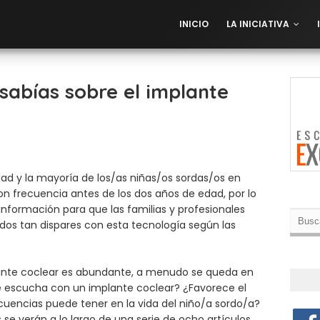
INICIO
LA INICIATIVA
sabías sobre el implante
dad y la mayoría de los/as niñas/os sordas/os en
n frecuencia antes de los dos años de edad, por lo
información para que las familias y profesionales
dos tan dispares con esta tecnología según las
lante coclear es abundante, a menudo se queda en
 escucha con un implante coclear? ¿Favorece el
cuencias puede tener en la vida del niño/a sordo/a?
e verán a lo largo de una serie de ocho artículos