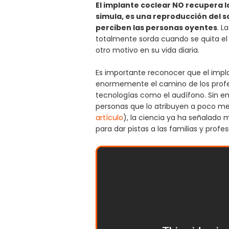
El implante coclear NO recupera l
simula, es una reproducción del s
perciben las personas oyentes
. L
totalmente sorda cuando se quita el 
otro motivo en su vida diaria.
Es importante reconocer que el impla
enormemente el camino de los profesi
tecnologías como el audífono. Sin em
personas que lo atribuyen a poco m
artículo
), la ciencia ya ha señalado 
para dar pistas a las familias y prof
Vídeo de 